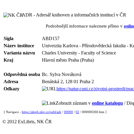
ADR - Adresář knihoven a informačních institucí v ČR
Podrobnější informace naleznete přímo v
onlin
Sigla
ABD157
Název instituce
Univerzita Karlova - Přírodovědecká fakulta - K
Varianta názvu
Charles University - Faculty of Science
Kraj
Hlavní město Praha (Praha)
Odpovědná osoba
Bc. Sylva Nováková
Adresa
Benátská 2, 128 01 Praha 2
Odkazy
https://natur.cuni.cz/zivotni-prostredi/pr
Zobrazit záznam v
online katalogu
/ Dis
[ Navigace -
https://aleph.nkp.cz/publ/adr
/
00000
/
02
/ 000000260.htm ]
© 2012 ExLibris, NK ČR