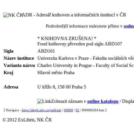
ADR - Adresář knihoven a informačních institucí v ČR
Podrobnější informace naleznete přímo v
onlin
* KNIHOVNA ZRUŠENA! *
Fond knihovny převeden pod siglu ABD107
Sigla
ABD161
Název instituce
Univerzita Karlova v Praze - Fakulta sociálních věd
Varianta názvu
Charles University in Prague - Faculty of Social Sc
Kraj
Hlavní město Praha
Adresa
U kříže 8, 158 00 Praha 5
Zobrazit záznam v
online katalogu
/ Displa
[ Navigace -
https://aleph.nkp.cz/publ/adr
/
00000
/
02
/ 000000264.htm ]
© 2012 ExLibris, NK ČR