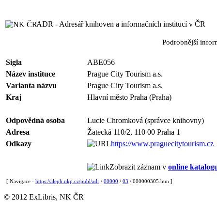
ADR - Adresář knihoven a informačních institucí v ČR
Podrobnější info
Sigla
ABE056
Název instituce
Prague City Tourism a.s.
Varianta názvu
Prague City Tourism a.s.
Kraj
Hlavní město Praha (Praha)
Odpovědná osoba
Lucie Chromková (správce knihovny)
Adresa
Žatecká 110/2, 110 00 Praha 1
Odkazy
https://www.praguecitytourism.cz
Zobrazit záznam v
online katalog
[ Navigace -
https://aleph.nkp.cz/publ/adr
/
00000
/
03
/ 000000305.htm ]
© 2012 ExLibris, NK ČR