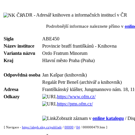
ADR - Adresář knihoven a informačních institucí v ČR
Podrobnější informace naleznete přímo v
onlin
Sigla
ABE450
Název instituce
Provincie bratří františkánů - Knihovna
Varianta názvu
Ordo Fratrum Minorum
Kraj
Hlavní město Praha (Praha)
Odpovědná osoba
Jan Kašpar (knihovník)
Regalát Petr Beneš (archivář a knihovník)
Adresa
Františkánský klášter, Jungmannovo nám. 18, 11
Odkazy
https://www.ofm.cz/
https://pms.ofm.cz/
Zobrazit záznam v
online katalogu
/ Dis
[ Navigace -
https://aleph.nkp.cz/publ/adr
/
00000
/
04
/ 000000479.htm ]