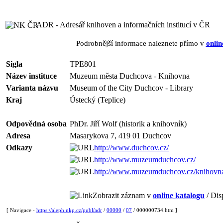
ADR - Adresář knihoven a informačních institucí v ČR
Podrobnější informace naleznete přímo v
onlin
Sigla
TPE801
Název instituce
Muzeum města Duchcova - Knihovna
Varianta názvu
Museum of the City Duchcov - Library
Kraj
Ústecký (Teplice)
Odpovědná osoba
PhDr. Jiří Wolf (historik a knihovník)
Adresa
Masarykova 7, 419 01 Duchcov
Odkazy
http://www.duchcov.cz/
http://www.muzeumduchcov.cz/
http://www.muzeumduchcov.cz/knihovn
Zobrazit záznam v
online katalogu
/ Dis
[ Navigace -
https://aleph.nkp.cz/publ/adr
/
00000
/
07
/ 000000734.htm ]