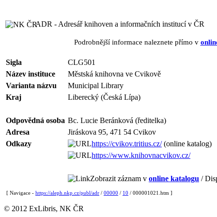
ADR - Adresář knihoven a informačních institucí v ČR
Podrobnější informace naleznete přímo v
onlin
Sigla
CLG501
Název instituce
Městská knihovna ve Cvikově
Varianta názvu
Municipal Library
Kraj
Liberecký (Česká Lípa)
Odpovědná osoba
Bc. Lucie Beránková (ředitelka)
Adresa
Jiráskova 95, 471 54 Cvikov
Odkazy
https://cvikov.tritius.cz/
(online katalog)
https://www.knihovnacvikov.cz/
Zobrazit záznam v
online katalogu
/ Dis
[ Navigace -
https://aleph.nkp.cz/publ/adr
/
00000
/
10
/ 000001021.htm ]
© 2012 ExLibris, NK ČR