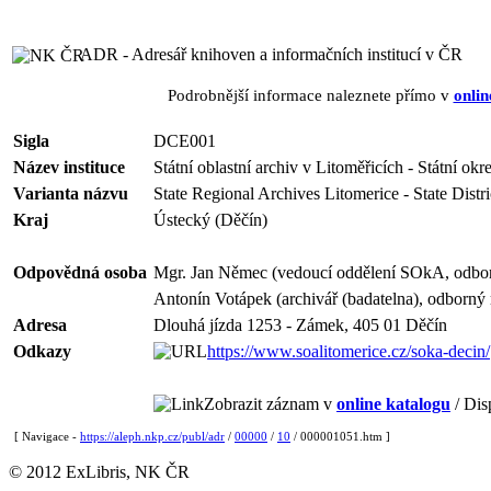
ADR - Adresář knihoven a informačních institucí v ČR
Podrobnější informace naleznete přímo v
onlin
Sigla
DCE001
Název instituce
Státní oblastní archiv v Litoměřicích - Státní okr
Varianta názvu
State Regional Archives Litomerice - State Distr
Kraj
Ústecký (Děčín)
Odpovědná osoba
Mgr. Jan Němec (vedoucí oddělení SOkA, odbor
Antonín Votápek (archivář (badatelna), odborný 
Adresa
Dlouhá jízda 1253 - Zámek, 405 01 Děčín
Odkazy
https://www.soalitomerice.cz/soka-decin/
Zobrazit záznam v
online katalogu
/ Dis
[ Navigace -
https://aleph.nkp.cz/publ/adr
/
00000
/
10
/ 000001051.htm ]
© 2012 ExLibris, NK ČR