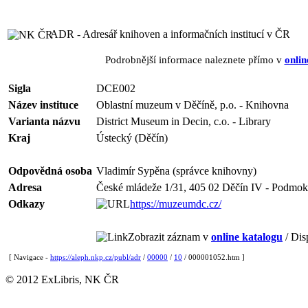
ADR - Adresář knihoven a informačních institucí v ČR
Podrobnější informace naleznete přímo v
onlin
Sigla
DCE002
Název instituce
Oblastní muzeum v Děčíně, p.o. - Knihovna
Varianta názvu
District Museum in Decin, c.o. - Library
Kraj
Ústecký (Děčín)
Odpovědná osoba
Vladimír Sypěna (správce knihovny)
Adresa
České mládeže 1/31, 405 02 Děčín IV - Podmok
Odkazy
https://muzeumdc.cz/
Zobrazit záznam v
online katalogu
/ Dis
[ Navigace -
https://aleph.nkp.cz/publ/adr
/
00000
/
10
/ 000001052.htm ]
© 2012 ExLibris, NK ČR