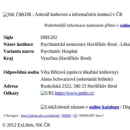
ADR - Adresář knihoven a informačních institucí v ČR
Podrobnější informace naleznete přímo v
onlin
Sigla
HBE202
Název instituce
Psychiatrická nemocnice Havlíčkův Brod - Léka
Varianta názvu
Psychiatric Hospital
Kraj
Vysočina (Havlíčkův Brod)
Odpovědná osoba
Věra Břízová (správce lékařské knihovny)
Alena Schwarzová (sekretariát ředitele)
Adresa
Rozkošská 2322, 580 23 Havlíčkův Brod
Odkazy
https://www.pnhb.cz/
Zobrazit záznam v
online katalogu
/ Dis
[ Navigace -
https://aleph.nkp.cz/publ/adr
/
00000
/
10
/ 000001097.htm ]
© 2012 ExLibris, NK ČR