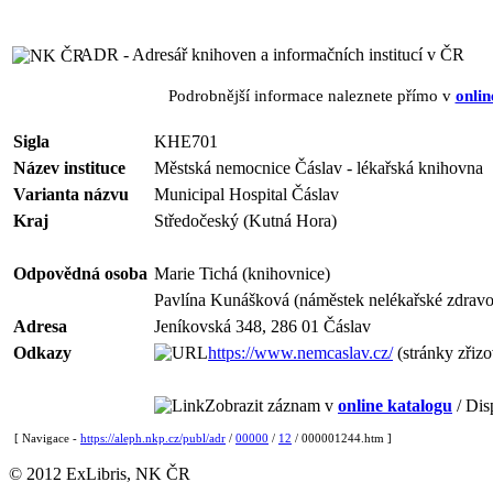
ADR - Adresář knihoven a informačních institucí v ČR
Podrobnější informace naleznete přímo v
onlin
Sigla
KHE701
Název instituce
Městská nemocnice Čáslav - lékařská knihovna
Varianta názvu
Municipal Hospital Čáslav
Kraj
Středočeský (Kutná Hora)
Odpovědná osoba
Marie Tichá (knihovnice)
Pavlína Kunášková (náměstek nelékařské zdravo
Adresa
Jeníkovská 348, 286 01 Čáslav
Odkazy
https://www.nemcaslav.cz/
(stránky zřizo
Zobrazit záznam v
online katalogu
/ Dis
[ Navigace -
https://aleph.nkp.cz/publ/adr
/
00000
/
12
/ 000001244.htm ]
© 2012 ExLibris, NK ČR