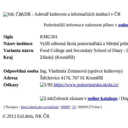
ADR - Adresář knihoven a informačních institucí v ČR
Podrobnější informace naleznete přímo v
onlin
Sigla
KMG301
Název instituce
Vyšší odborná škola potravinářská a Střední pr
Varianta názvu
Food College and Secondary School of Diary - 
Kraj
Zlínský (Kroměříž)
Odpovědná osoba
Ing. Vladimíra Zemanová (správce knihovny)
Adresa
Štěchovice 4176, 767 01 Kroměříž
Odkazy
https://www.potravinarska-skola.cz/
Zobrazit záznam v
online katalogu
/ Dis
[ Navigace -
https://aleph.nkp.cz/publ/adr
/
00000
/
12
/ 000001275.htm ]
© 2012 ExLibris, NK ČR