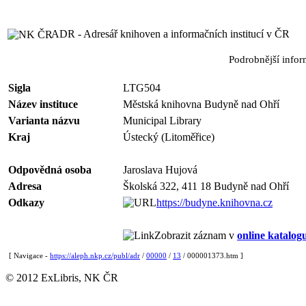
ADR - Adresář knihoven a informačních institucí v ČR
Podrobnější info
Sigla
LTG504
Název instituce
Městská knihovna Budyně nad Ohří
Varianta názvu
Municipal Library
Kraj
Ústecký (Litoměřice)
Odpovědná osoba
Jaroslava Hujová
Adresa
Školská 322, 411 18 Budyně nad Ohří
Odkazy
https://budyne.knihovna.cz
Zobrazit záznam v
online katalog
[ Navigace -
https://aleph.nkp.cz/publ/adr
/
00000
/
13
/ 000001373.htm ]
© 2012 ExLibris, NK ČR