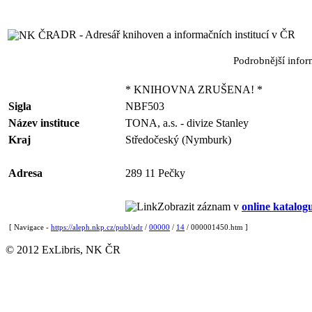
ADR - Adresář knihoven a informačních institucí v ČR
Podrobnější info
* KNIHOVNA ZRUŠENA! *
Sigla
NBF503
Název instituce
TONA, a.s. - divize Stanley
Kraj
Středočeský (Nymburk)
Adresa
289 11 Pečky
Zobrazit záznam v
online katalog
[ Navigace -
https://aleph.nkp.cz/publ/adr
/
00000
/
14
/ 000001450.htm ]
© 2012 ExLibris, NK ČR