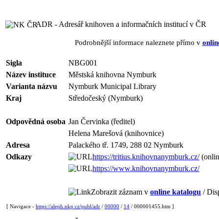
ADR - Adresář knihoven a informačních institucí v ČR
Podrobnější informace naleznete přímo v
onlin
Sigla
NBG001
Název instituce
Městská knihovna Nymburk
Varianta názvu
Nymburk Municipal Library
Kraj
Středočeský (Nymburk)
Odpovědná osoba
Jan Červinka (ředitel)
Helena Marešová (knihovnice)
Adresa
Palackého tř. 1749, 288 02 Nymburk
Odkazy
https://tritius.knihovnanymburk.cz/
(onlin
https://www.knihovnanymburk.cz/
Zobrazit záznam v
online katalogu
/ Dis
[ Navigace -
https://aleph.nkp.cz/publ/adr
/
00000
/
14
/ 000001455.htm ]