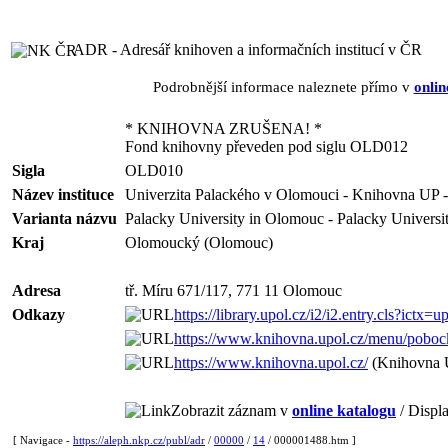
ADR - Adresář knihoven a informačních institucí v ČR
Podrobnější informace naleznete přímo v
onlin
* KNIHOVNA ZRUŠENA! *
Fond knihovny převeden pod siglu OLD012
Sigla
OLD010
Název instituce
Univerzita Palackého v Olomouci - Knihovna UP - 
Varianta názvu
Palacky University in Olomouc - Palacky Universi
Kraj
Olomoucký (Olomouc)
Adresa
tř. Míru 671/117, 771 11 Olomouc
Odkazy
https://library.upol.cz/i2/i2.entry.cls?ictx=u
https://www.knihovna.upol.cz/menu/pobock
https://www.knihovna.upol.cz/
(Knihovna U
Zobrazit záznam v
online katalogu
/ Displa
[ Navigace -
https://aleph.nkp.cz/publ/adr
/
00000
/
14
/ 000001488.htm ]