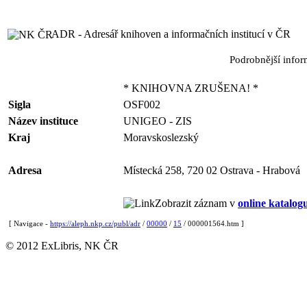
ADR - Adresář knihoven a informačních institucí v ČR
Podrobnější info
* KNIHOVNA ZRUŠENA! *
Sigla
OSF002
Název instituce
UNIGEO - ZIS
Kraj
Moravskoslezský
Adresa
Místecká 258, 720 02 Ostrava - Hrabová
Zobrazit záznam v
online katalog
[ Navigace -
https://aleph.nkp.cz/publ/adr
/
00000
/
15
/ 000001564.htm ]
© 2012 ExLibris, NK ČR