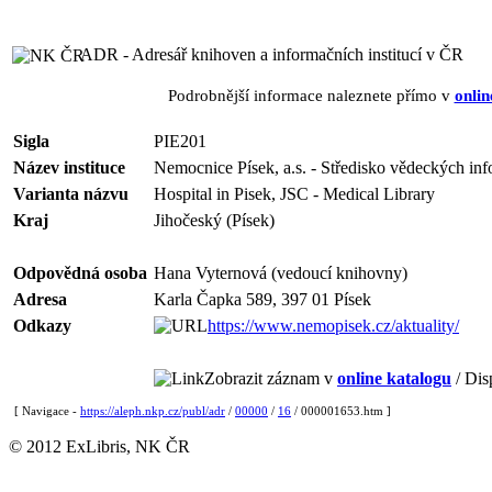
ADR - Adresář knihoven a informačních institucí v ČR
Podrobnější informace naleznete přímo v
onlin
Sigla
PIE201
Název instituce
Nemocnice Písek, a.s. - Středisko vědeckých inf
Varianta názvu
Hospital in Pisek, JSC - Medical Library
Kraj
Jihočeský (Písek)
Odpovědná osoba
Hana Vyternová (vedoucí knihovny)
Adresa
Karla Čapka 589, 397 01 Písek
Odkazy
https://www.nemopisek.cz/aktuality/
Zobrazit záznam v
online katalogu
/ Dis
[ Navigace -
https://aleph.nkp.cz/publ/adr
/
00000
/
16
/ 000001653.htm ]
© 2012 ExLibris, NK ČR