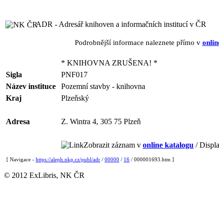
ADR - Adresář knihoven a informačních institucí v ČR
Podrobnější informace naleznete přímo v
onlin
* KNIHOVNA ZRUŠENA! *
Sigla
PNF017
Název instituce
Pozemní stavby - knihovna
Kraj
Plzeňský
Adresa
Z. Wintra 4, 305 75 Plzeň
Zobrazit záznam v
online katalogu
/ Displa
[ Navigace -
https://aleph.nkp.cz/publ/adr
/
00000
/
16
/ 000001693.htm ]
© 2012 ExLibris, NK ČR