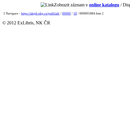
Zobrazit záznam v
online katalogu
/ Dis
[ Navigace -
https://aleph.nkp.cz/publ/adr
/
00000
/
18
/ 000001884.htm ]
© 2012 ExLibris, NK ČR