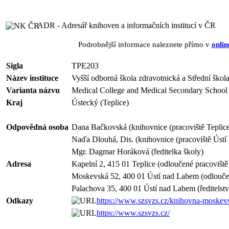
ADR - Adresář knihoven a informačních institucí v ČR
Podrobnější informace naleznete přímo v
onlin
Sigla
TPE203
Název instituce
Vyšší odborná škola zdravotnická a Střední škol
Varianta názvu
Medical College and Medical Secondary School 
Kraj
Ústecký (Teplice)
Odpovědná osoba
Dana Bačkovská (knihovnice (pracoviště Teplice
Naďa Dlouhá, Dis. (knihovnice (pracoviště Ústí
Mgr. Dagmar Horáková (ředitelka školy)
Adresa
Kapelní 2, 415 01 Teplice (odloučené pracoviště
Moskevská 52, 400 01 Ústí nad Labem (odloučen
Palachova 35, 400 01 Ústí nad Labem (ředitelstv
Odkazy
https://www.szsvzs.cz/knihovna-moskev
https://www.szsvzs.cz/