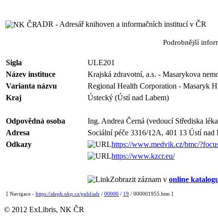
ADR - Adresář knihoven a informačních institucí v ČR
Podrobnější info
Sigla
ULE201
Název instituce
Krajská zdravotní, a.s. - Masarykova nem
Varianta názvu
Regional Health Corporation - Masaryk Ho
Kraj
Ústecký (Ústí nad Labem)
Odpovědná osoba
Ing. Andrea Černá (vedoucí Střediska lék
Adresa
Sociální péče 3316/12A, 401 13 Ústí nad
Odkazy
https://www.medvik.cz/bmc/?foc
https://www.kzcr.eu/
Zobrazit záznam v
online katalog
[ Navigace -
https://aleph.nkp.cz/publ/adr
/
00000
/
19
/ 000001955.htm ]
© 2012 ExLibris, NK ČR