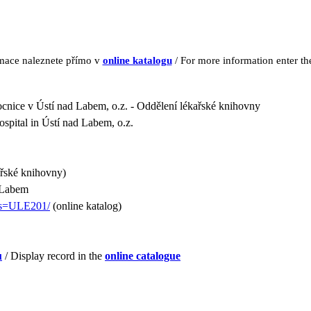
rmace naleznete přímo v
online katalogu
/ For more information enter t
ocnice v Ústí nad Labem, o.z. - Oddělení lékařské knihovny
spital in Ústí nad Labem, o.z.
ařské knihovny)
 Labem
us=ULE201/
(online katalog)
u
/ Display record in the
online catalogue