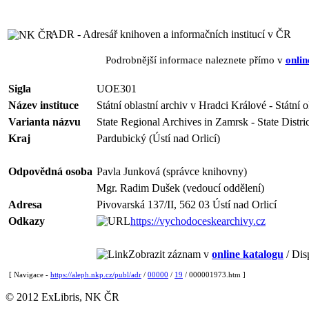
ADR - Adresář knihoven a informačních institucí v ČR
Podrobnější informace naleznete přímo v
onlin
Sigla
UOE301
Název instituce
Státní oblastní archiv v Hradci Králové - Státní 
Varianta názvu
State Regional Archives in Zamrsk - State Distric
Kraj
Pardubický (Ústí nad Orlicí)
Odpovědná osoba
Pavla Junková (správce knihovny)
Mgr. Radim Dušek (vedoucí oddělení)
Adresa
Pivovarská 137/II, 562 03 Ústí nad Orlicí
Odkazy
https://vychodoceskearchivy.cz
Zobrazit záznam v
online katalogu
/ Dis
[ Navigace -
https://aleph.nkp.cz/publ/adr
/
00000
/
19
/ 000001973.htm ]
© 2012 ExLibris, NK ČR