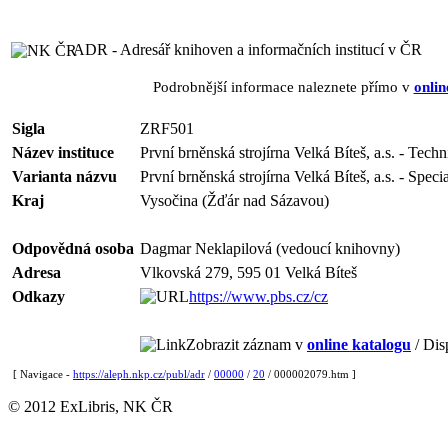
ADR - Adresář knihoven a informačních institucí v ČR
Podrobnější informace naleznete přímo v
onlin
Sigla
ZRF501
Název instituce
První brněnská strojírna Velká Bíteš, a.s. - Tech
Varianta názvu
První brněnská strojírna Velká Bíteš, a.s. - Speci
Kraj
Vysočina (Žďár nad Sázavou)
Odpovědná osoba
Dagmar Neklapilová (vedoucí knihovny)
Adresa
Vlkovská 279, 595 01 Velká Bíteš
Odkazy
https://www.pbs.cz/cz
Zobrazit záznam v
online katalogu
/ Dis
[ Navigace -
https://aleph.nkp.cz/publ/adr
/
00000
/
20
/ 000002079.htm ]
© 2012 ExLibris, NK ČR