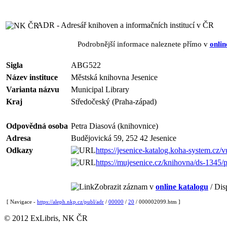
ADR - Adresář knihoven a informačních institucí v ČR
Podrobnější informace naleznete přímo v
onlin
Sigla
ABG522
Název instituce
Městská knihovna Jesenice
Varianta názvu
Municipal Library
Kraj
Středočeský (Praha-západ)
Odpovědná osoba
Petra Diasová (knihovnice)
Adresa
Budějovická 59, 252 42 Jesenice
Odkazy
https://jesenice-katalog.koha-system.cz/v
https://mujesenice.cz/knihovna/ds-1345
Zobrazit záznam v
online katalogu
/ Dis
[ Navigace -
https://aleph.nkp.cz/publ/adr
/
00000
/
20
/ 000002099.htm ]
© 2012 ExLibris, NK ČR