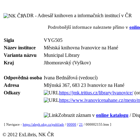
ADR - Adresář knihoven a informačních institucí v ČR
Podrobnější informace naleznete přímo v
onlin
Sigla
VYG505
Název instituce
Městská knihovna Ivanovice na Hané
Varianta názvu
Municipal Library
Kraj
Jihomoravský (Vyškov)
Odpovědná osoba
Ivana Bednářová (vedoucí)
Adresa
Mlýnská 367, 683 23 Ivanovice na Hané
Odkazy
https://jmk.tritius.cz/library/ivanovice/
(on
https://www.ivanovicenahane.cz/mesto/m
Zobrazit záznam v
online katalogu
/ Dis
[ Navigace -
https://aleph.nkp.cz/publ/adr
/
00000
/
21
/ 000002155.htm ]
© 2012 ExLibris, NK ČR