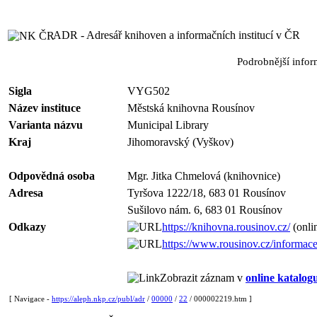
ADR - Adresář knihoven a informačních institucí v ČR
Podrobnější info
Sigla
VYG502
Název instituce
Městská knihovna Rousínov
Varianta názvu
Municipal Library
Kraj
Jihomoravský (Vyškov)
Odpovědná osoba
Mgr. Jitka Chmelová (knihovnice)
Adresa
Tyršova 1222/18, 683 01 Rousínov
Sušilovo nám. 6, 683 01 Rousínov
Odkazy
https://knihovna.rousinov.cz/
(onli
https://www.rousinov.cz/informac
Zobrazit záznam v
online katalog
[ Navigace -
https://aleph.nkp.cz/publ/adr
/
00000
/
22
/ 000002219.htm ]