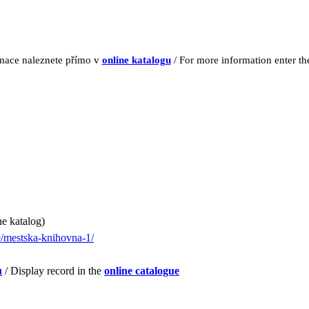
rmace naleznete přímo v
online katalogu
/ For more information enter t
ne katalog)
e/mestska-knihovna-1/
u
/ Display record in the
online catalogue