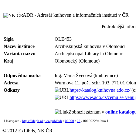
ADR - Adresář knihoven a informačních institucí v ČR
Podrobnější info
Sigla
OLE453
Název instituce
Arcibiskupská knihovna v Olomouci
Varianta názvu
Archiepiscopal Library in Olomouc
Kraj
Olomoucký (Olomouc)
Odpovědná osoba
Ing. Marta Švecová (knihovnice)
Adresa
Wurmova 11, pošt. schr. 193, 771 01 Olo
Odkazy
https://katalog.knihovna.ado.cz/
(o
https://www.ado.cz/cemu-se-venuj
Zobrazit záznam v
online katalog
[ Navigace -
https://aleph.nkp.cz/publ/adr
/
00000
/
22
/ 000002294.htm ]
© 2012 ExLibris, NK ČR