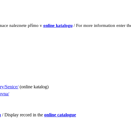
rmace naleznete přímo v
online katalogu
/ For more information enter t
ary/Senice/
(online katalog)
ovna/
u
/ Display record in the
online catalogue