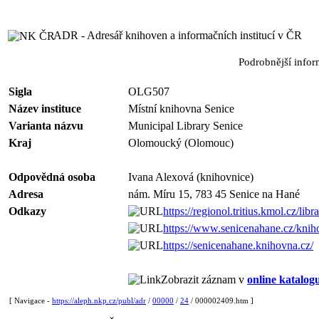
ADR - Adresář knihoven a informačních institucí v ČR
Podrobnější info
Sigla
OLG507
Název instituce
Místní knihovna Senice
Varianta názvu
Municipal Library Senice
Kraj
Olomoucký (Olomouc)
Odpovědná osoba
Ivana Alexová (knihovnice)
Adresa
nám. Míru 15, 783 45 Senice na Hané
Odkazy
https://regionol.tritius.kmol.cz/libr
https://www.senicenahane.cz/knih
https://senicenahane.knihovna.cz/
Zobrazit záznam v
online katalog
[ Navigace -
https://aleph.nkp.cz/publ/adr
/
00000
/
24
/ 000002409.htm ]