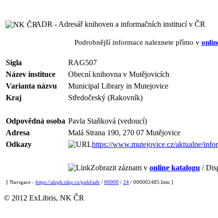
ADR - Adresář knihoven a informačních institucí v ČR
Podrobnější informace naleznete přímo v
onlin
Sigla
RAG507
Název instituce
Obecní knihovna v Mutějovicích
Varianta názvu
Municipal Library in Mutejovice
Kraj
Středočeský (Rakovník)
Odpovědná osoba
Pavla Staňková (vedoucí)
Adresa
Malá Strana 190, 270 07 Mutějovice
Odkazy
https://www.mutejovice.cz/aktualne/inf
Zobrazit záznam v
online katalogu
/ Dis
[ Navigace -
https://aleph.nkp.cz/publ/adr
/
00000
/
24
/ 000002485.htm ]
© 2012 ExLibris, NK ČR