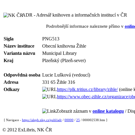
ADR - Adresář knihoven a informačních institucí v ČR
Podrobnější informace naleznete přímo v
onlin
Sigla
PNG513
Název instituce
Obecní knihovna Žihle
Varianta názvu
Municipal Library
Kraj
Plzeňský (Plzeň-sever)
Odpovědná osoba
Lucie Lušková (vedoucí)
Adresa
331 65 Žihle 316
Odkazy
https://plk.tritius.cz/library/zihle/
(online 
https://www.obec-zihle.cz/organizace/ob
Zobrazit záznam v
online katalogu
/ Dis
[ Navigace -
https://aleph.nkp.cz/publ/adr
/
00000
/
25
/ 000002538.htm ]
© 2012 ExLibris, NK ČR