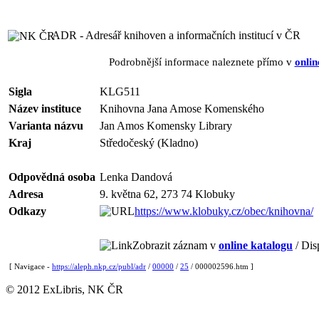
ADR - Adresář knihoven a informačních institucí v ČR
Podrobnější informace naleznete přímo v
onlin
Sigla
KLG511
Název instituce
Knihovna Jana Amose Komenského
Varianta názvu
Jan Amos Komensky Library
Kraj
Středočeský (Kladno)
Odpovědná osoba
Lenka Dandová
Adresa
9. května 62, 273 74 Klobuky
Odkazy
https://www.klobuky.cz/obec/knihovna/
Zobrazit záznam v
online katalogu
/ Dis
[ Navigace -
https://aleph.nkp.cz/publ/adr
/
00000
/
25
/ 000002596.htm ]
© 2012 ExLibris, NK ČR