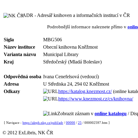
ADR - Adresář knihoven a informačních institucí v ČR
Podrobnější informace naleznete přímo v
onlin
Sigla
MBG506
Název instituce
Obecní knihovna Kněžmost
Varianta názvu
Municipal Library
Kraj
Středočeský (Mladá Boleslav)
Odpovědná osoba
Ivana Cenefelsová (vedoucí)
Adresa
U Střediska 24, 294 02 Kněžmost
Odkazy
https://katalog.knezmost.cz/
(online katal
https://www.knezmost.cz/cs/knihovna/
Zobrazit záznam v
online katalogu
/ Dis
[ Navigace -
https://aleph.nkp.cz/publ/adr
/
00000
/
25
/ 000002597.htm ]
© 2012 ExLibris, NK ČR