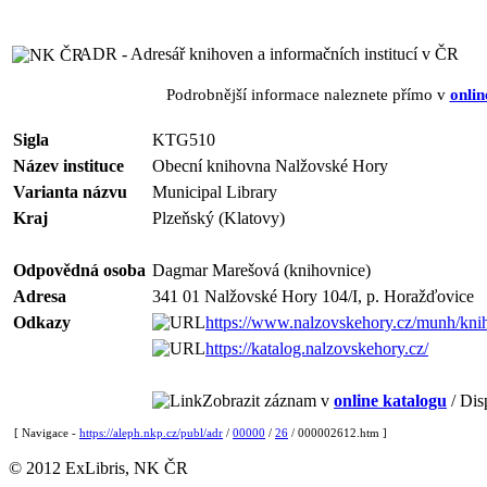
ADR - Adresář knihoven a informačních institucí v ČR
Podrobnější informace naleznete přímo v
onlin
Sigla
KTG510
Název instituce
Obecní knihovna Nalžovské Hory
Varianta názvu
Municipal Library
Kraj
Plzeňský (Klatovy)
Odpovědná osoba
Dagmar Marešová (knihovnice)
Adresa
341 01 Nalžovské Hory 104/I, p. Horažďovice
Odkazy
https://www.nalzovskehory.cz/munh/kni
https://katalog.nalzovskehory.cz/
Zobrazit záznam v
online katalogu
/ Dis
[ Navigace -
https://aleph.nkp.cz/publ/adr
/
00000
/
26
/ 000002612.htm ]
© 2012 ExLibris, NK ČR