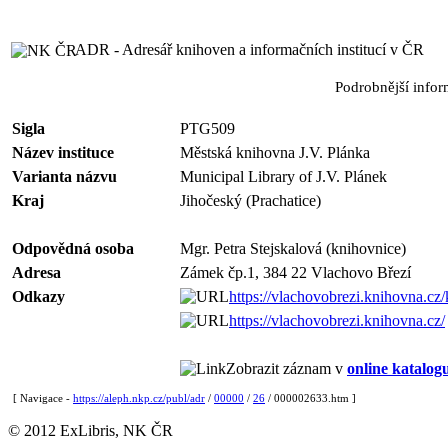
ADR - Adresář knihoven a informačních institucí v ČR
Podrobnější info
Sigla
PTG509
Název instituce
Městská knihovna J.V. Plánka
Varianta názvu
Municipal Library of J.V. Plánek
Kraj
Jihočeský (Prachatice)
Odpovědná osoba
Mgr. Petra Stejskalová (knihovnice)
Adresa
Zámek čp.1, 384 22 Vlachovo Březí
Odkazy
https://vlachovobrezi.knihovna.cz/
https://vlachovobrezi.knihovna.cz/
Zobrazit záznam v
online katalog
[ Navigace -
https://aleph.nkp.cz/publ/adr
/
00000
/
26
/ 000002633.htm ]
© 2012 ExLibris, NK ČR