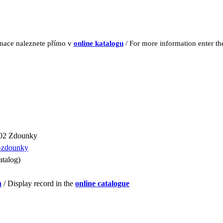
rmace naleznete přímo v
online katalogu
/ For more information enter t
 02 Zdounky
a-zdounky
atalog)
u
/ Display record in the
online catalogue