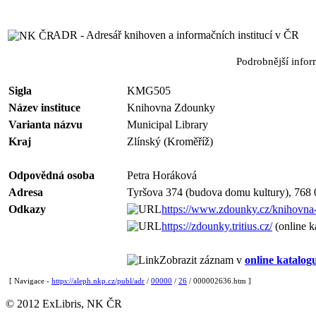
ADR - Adresář knihoven a informačních institucí v ČR
Podrobnější info
Sigla
KMG505
Název instituce
Knihovna Zdounky
Varianta názvu
Municipal Library
Kraj
Zlínský (Kroměříž)
Odpovědná osoba
Petra Horáková
Adresa
Tyršova 374 (budova domu kultury), 768
Odkazy
https://www.zdounky.cz/knihovn
https://zdounky.tritius.cz/
(online k
Zobrazit záznam v
online katalog
[ Navigace -
https://aleph.nkp.cz/publ/adr
/
00000
/
26
/ 000002636.htm ]
© 2012 ExLibris, NK ČR