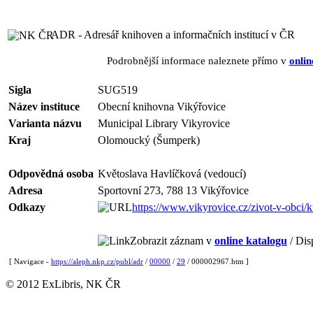
ADR - Adresář knihoven a informačních institucí v ČR
Podrobnější informace naleznete přímo v
onlin
Sigla
SUG519
Název instituce
Obecní knihovna Vikýřovice
Varianta názvu
Municipal Library Vikyrovice
Kraj
Olomoucký (Šumperk)
Odpovědná osoba
Květoslava Havlíčková (vedoucí)
Adresa
Sportovní 273, 788 13 Vikýřovice
Odkazy
https://www.vikyrovice.cz/zivot-v-obci/k
Zobrazit záznam v
online katalogu
/ Dis
[ Navigace -
https://aleph.nkp.cz/publ/adr
/
00000
/
29
/ 000002967.htm ]
© 2012 ExLibris, NK ČR