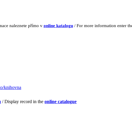
rmace naleznete přímo v
online katalogu
/ For more information enter t
to/knihovna
u
/ Display record in the
online catalogue