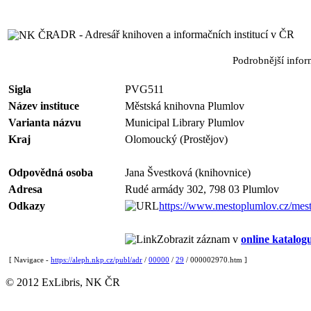
ADR - Adresář knihoven a informačních institucí v ČR
Podrobnější info
Sigla
PVG511
Název instituce
Městská knihovna Plumlov
Varianta názvu
Municipal Library Plumlov
Kraj
Olomoucký (Prostějov)
Odpovědná osoba
Jana Švestková (knihovnice)
Adresa
Rudé armády 302, 798 03 Plumlov
Odkazy
https://www.mestoplumlov.cz/mes
Zobrazit záznam v
online katalog
[ Navigace -
https://aleph.nkp.cz/publ/adr
/
00000
/
29
/ 000002970.htm ]
© 2012 ExLibris, NK ČR