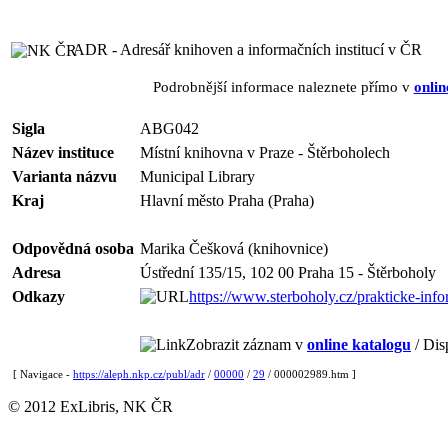
ADR - Adresář knihoven a informačních institucí v ČR
Podrobnější informace naleznete přímo v
onlin
Sigla
ABG042
Název instituce
Místní knihovna v Praze - Štěrboholech
Varianta názvu
Municipal Library
Kraj
Hlavní město Praha (Praha)
Odpovědná osoba
Marika Češková (knihovnice)
Adresa
Ústřední 135/15, 102 00 Praha 15 - Štěrboholy
Odkazy
https://www.sterboholy.cz/prakticke-inf
Zobrazit záznam v
online katalogu
/ Dis
[ Navigace -
https://aleph.nkp.cz/publ/adr
/
00000
/
29
/ 000002989.htm ]
© 2012 ExLibris, NK ČR