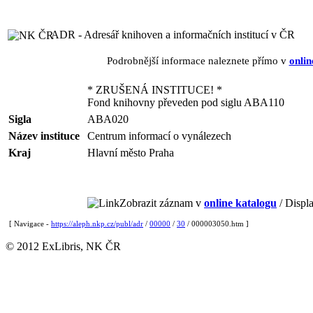
ADR - Adresář knihoven a informačních institucí v ČR
Podrobnější informace naleznete přímo v
onlin
* ZRUŠENÁ INSTITUCE! *
Fond knihovny převeden pod siglu ABA110
Sigla
ABA020
Název instituce
Centrum informací o vynálezech
Kraj
Hlavní město Praha
Zobrazit záznam v
online katalogu
/ Displa
[ Navigace -
https://aleph.nkp.cz/publ/adr
/
00000
/
30
/ 000003050.htm ]
© 2012 ExLibris, NK ČR