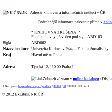
ADR - Adresář knihoven a informačních institucí v ČR
Podrobnější informace naleznete přímo v
onlin
* KNIHOVNA ZRUŠENA! *
Fond knihovny převeden pod siglu ABD103
Sigla
ABD062
Název instituce
Univerzita Karlova v Praze - Fakulta žurnalistiky
Kraj
Hlavní město Praha
Adresa
Týnská 12, 110 00 Praha 1
Zobrazit záznam v
online katalogu
/ Displa
[ Navigace -
https://aleph.nkp.cz/publ/adr
/
00000
/
31
/ 000003100.htm ]
© 2012 ExLibris, NK ČR