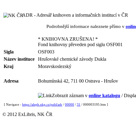
ADR - Adresář knihoven a informačních institucí v ČR
Podrobnější informace naleznete přímo v
onlin
* KNIHOVNA ZRUŠENA! *
Fond knihovny převeden pod siglu OSF001
Sigla
OSF003
Název instituce
Hrušovské chemické závody Dukla
Kraj
Moravskoslezský
Adresa
Bohumínská 42, 711 00 Ostrava - Hrušov
Zobrazit záznam v
online katalogu
/ Displa
[ Navigace -
https://aleph.nkp.cz/publ/adr
/
00000
/
31
/ 000003195.htm ]
© 2012 ExLibris, NK ČR