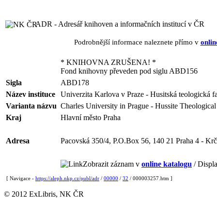
ADR - Adresář knihoven a informačních institucí v ČR
Podrobnější informace naleznete přímo v
onlin
* KNIHOVNA ZRUŠENA! *
Fond knihovny převeden pod siglu ABD156
Sigla
ABD178
Název instituce
Univerzita Karlova v Praze - Husitská teologická f
Varianta názvu
Charles University in Prague - Hussite Theological
Kraj
Hlavní město Praha
Adresa
Pacovská 350/4, P.O.Box 56, 140 21 Praha 4 - Krč
Zobrazit záznam v
online katalogu
/ Displa
[ Navigace -
https://aleph.nkp.cz/publ/adr
/
00000
/
32
/ 000003257.htm ]
© 2012 ExLibris, NK ČR