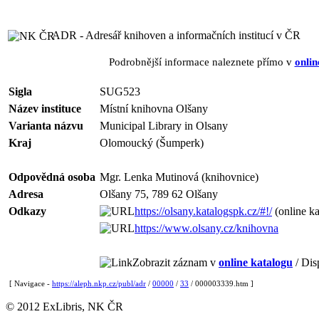
ADR - Adresář knihoven a informačních institucí v ČR
Podrobnější informace naleznete přímo v
onlin
Sigla
SUG523
Název instituce
Místní knihovna Olšany
Varianta názvu
Municipal Library in Olsany
Kraj
Olomoucký (Šumperk)
Odpovědná osoba
Mgr. Lenka Mutinová (knihovnice)
Adresa
Olšany 75, 789 62 Olšany
Odkazy
https://olsany.katalogspk.cz/#!/
(online ka
https://www.olsany.cz/knihovna
Zobrazit záznam v
online katalogu
/ Dis
[ Navigace -
https://aleph.nkp.cz/publ/adr
/
00000
/
33
/ 000003339.htm ]
© 2012 ExLibris, NK ČR