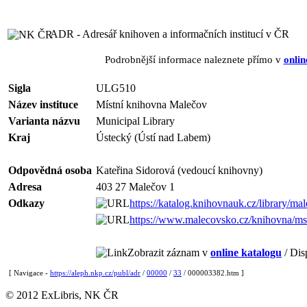
ADR - Adresář knihoven a informačních institucí v ČR
Podrobnější informace naleznete přímo v
onlin
Sigla
ULG510
Název instituce
Místní knihovna Malečov
Varianta názvu
Municipal Library
Kraj
Ústecký (Ústí nad Labem)
Odpovědná osoba
Kateřina Sidorová (vedoucí knihovny)
Adresa
403 27 Malečov 1
Odkazy
https://katalog.knihovnauk.cz/library/ma
https://www.malecovsko.cz/knihovna/m
Zobrazit záznam v
online katalogu
/ Dis
[ Navigace -
https://aleph.nkp.cz/publ/adr
/
00000
/
33
/ 000003382.htm ]
© 2012 ExLibris, NK ČR