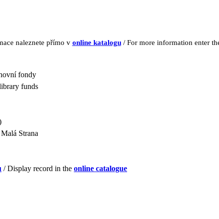
rmace naleznete přímo v
online katalogu
/ For more information enter t
ihovní fondy
library funds
)
 Malá Strana
u
/ Display record in the
online catalogue