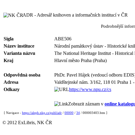
ADR - Adresář knihoven a informačních institucí v ČR
Podrobnější info
Sigla
ABE506
Název instituce
Národní památkový ústav - Historické kn
Varianta názvu
The National Heritage Institut - Historical 
Kraj
Hlavní město Praha (Praha)
Odpovědná osoba
PhDr. Pavel Hájek (vedoucí odboru EDIS
Adresa
Valdštejnské nám. 3/162, 118 01 Praha 1 -
Odkazy
https://www.npu.cz/cs
Zobrazit záznam v
online katalog
[ Navigace -
https://aleph.nkp.cz/publ/adr
/
00000
/
34
/ 000003403.htm ]
© 2012 ExLibris, NK ČR