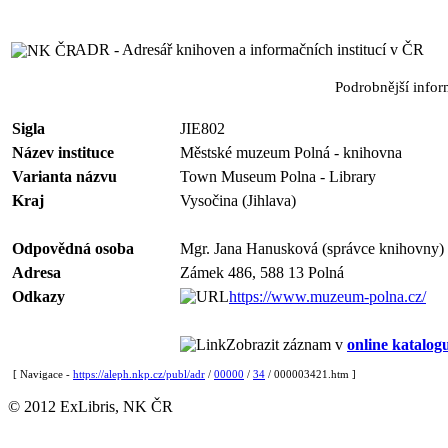
ADR - Adresář knihoven a informačních institucí v ČR
Podrobnější info
Sigla
JIE802
Název instituce
Městské muzeum Polná - knihovna
Varianta názvu
Town Museum Polna - Library
Kraj
Vysočina (Jihlava)
Odpovědná osoba
Mgr. Jana Hanusková (správce knihovny)
Adresa
Zámek 486, 588 13 Polná
Odkazy
https://www.muzeum-polna.cz/
Zobrazit záznam v
online katalog
[ Navigace -
https://aleph.nkp.cz/publ/adr
/
00000
/
34
/ 000003421.htm ]
© 2012 ExLibris, NK ČR