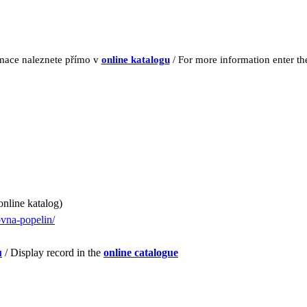
rmace naleznete přímo v
online katalogu
/ For more information enter t
online katalog)
ovna-popelin/
u
/ Display record in the
online catalogue