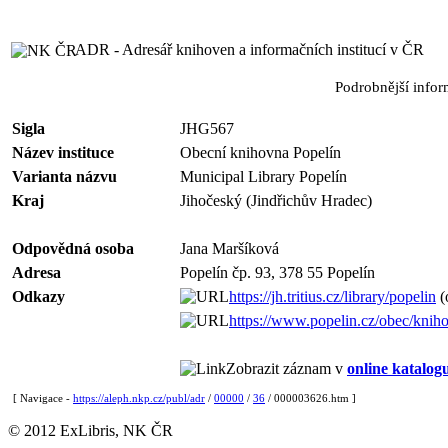
ADR - Adresář knihoven a informačních institucí v ČR
Podrobnější info
Sigla
JHG567
Název instituce
Obecní knihovna Popelín
Varianta názvu
Municipal Library Popelín
Kraj
Jihočeský (Jindřichův Hradec)
Odpovědná osoba
Jana Maršíková
Adresa
Popelín čp. 93, 378 55 Popelín
Odkazy
https://jh.tritius.cz/library/popelin
(
https://www.popelin.cz/obec/knih
Zobrazit záznam v
online katalog
[ Navigace -
https://aleph.nkp.cz/publ/adr
/
00000
/
36
/ 000003626.htm ]
© 2012 ExLibris, NK ČR