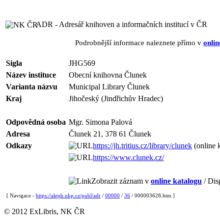
ADR - Adresář knihoven a informačních institucí v ČR
Podrobnější informace naleznete přímo v
onlin
Sigla
JHG569
Název instituce
Obecní knihovna Člunek
Varianta názvu
Municipal Library Člunek
Kraj
Jihočeský (Jindřichův Hradec)
Odpovědná osoba
Mgr. Simona Palová
Adresa
Člunek 21, 378 61 Člunek
Odkazy
https://jh.tritius.cz/library/clunek
(online 
https://www.clunek.cz/
Zobrazit záznam v
online katalogu
/ Dis
[ Navigace -
https://aleph.nkp.cz/publ/adr
/
00000
/
36
/ 000003628.htm ]
© 2012 ExLibris, NK ČR