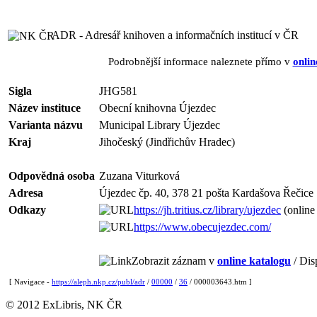
ADR - Adresář knihoven a informačních institucí v ČR
Podrobnější informace naleznete přímo v
onlin
Sigla
JHG581
Název instituce
Obecní knihovna Újezdec
Varianta názvu
Municipal Library Újezdec
Kraj
Jihočeský (Jindřichův Hradec)
Odpovědná osoba
Zuzana Viturková
Adresa
Újezdec čp. 40, 378 21 pošta Kardašova Řečice
Odkazy
https://jh.tritius.cz/library/ujezdec
(online
https://www.obecujezdec.com/
Zobrazit záznam v
online katalogu
/ Dis
[ Navigace -
https://aleph.nkp.cz/publ/adr
/
00000
/
36
/ 000003643.htm ]
© 2012 ExLibris, NK ČR