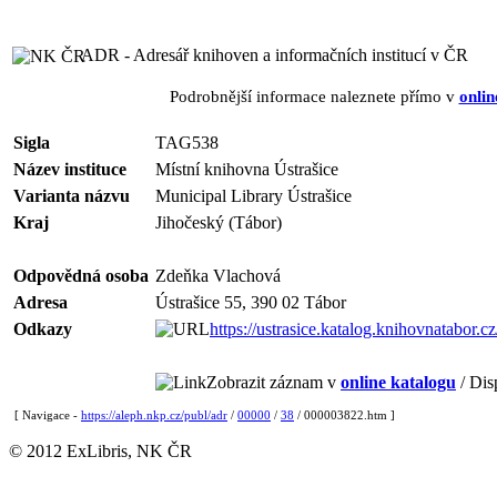
ADR - Adresář knihoven a informačních institucí v ČR
Podrobnější informace naleznete přímo v
onlin
Sigla
TAG538
Název instituce
Místní knihovna Ústrašice
Varianta názvu
Municipal Library Ústrašice
Kraj
Jihočeský (Tábor)
Odpovědná osoba
Zdeňka Vlachová
Adresa
Ústrašice 55, 390 02 Tábor
Odkazy
https://ustrasice.katalog.knihovnatabor.cz
Zobrazit záznam v
online katalogu
/ Dis
[ Navigace -
https://aleph.nkp.cz/publ/adr
/
00000
/
38
/ 000003822.htm ]
© 2012 ExLibris, NK ČR