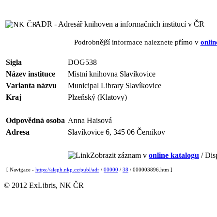
ADR - Adresář knihoven a informačních institucí v ČR
Podrobnější informace naleznete přímo v
onlin
Sigla
DOG538
Název instituce
Místní knihovna Slavíkovice
Varianta názvu
Municipal Library Slavíkovice
Kraj
Plzeňský (Klatovy)
Odpovědná osoba
Anna Haisová
Adresa
Slavíkovice 6, 345 06 Černíkov
Zobrazit záznam v
online katalogu
/ Dis
[ Navigace -
https://aleph.nkp.cz/publ/adr
/
00000
/
38
/ 000003896.htm ]
© 2012 ExLibris, NK ČR